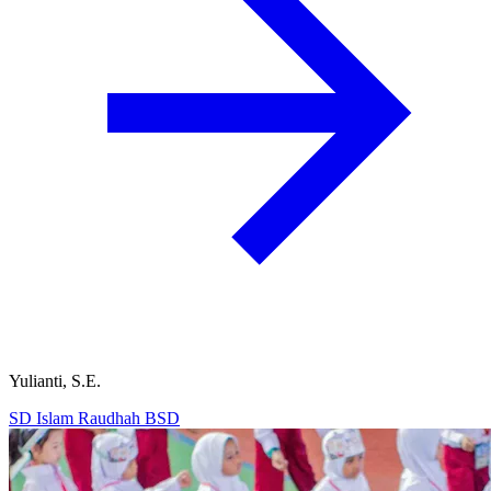
Yulianti, S.E.
SD Islam Raudhah BSD